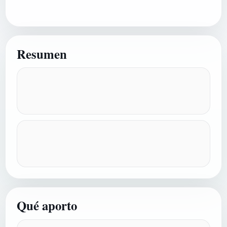
Resumen
Qué aporto